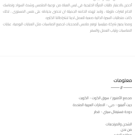
آخذين بالاعتبار طلبات المرأة الخليجية في لبس العباة من نوعية الملمس وشدة السواد وتماسك
الخام لفترات طويلة ، ولابد لهذه الخامه الجميلة ان تحضى بخياطه على نفس المستوى ، لذلك
كانت متطلبات السيرة الذاتية صعبة للعمل لدينا لشتراطاتنا الكثيره
ومما يمييز شركة ميليسيا توفير ملابس للمحجبات لجميع المناسبات مثل العبايات اليومية، عبايات
المناسبات وثياب العمل والسفر
معلومات
مجمع الأفنيوز / سوق الكوت - الكويت
جيت أفينيو - دبي - الامارات العربية المتحدة
دوحة فستيفال سيتي - قطر
الشحن والمرتجعات
من نحن
مواقع الافرع