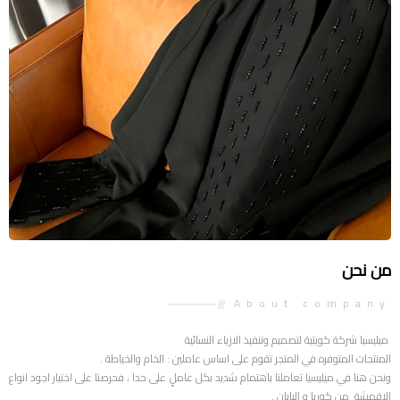
من نحن
About company
ميليسيا شركة كويتية لتصميم وتنفيذ الازياء النسائية
المنتجات المتوفره في المتجر تقوم على اساس عاملين : الخام والخياطة .
ونحن هنا في ميليسيا تعاملنا باهتمام شديد بكل عاملٍ على حدا ، فحرصنا على اختيار اجود انواع
الاقمشة من كوريا و اليابان .