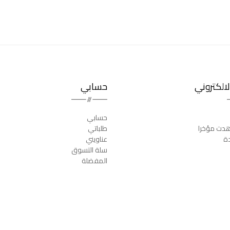
الكتروني
حسابي
حسابي
دت مؤخرا
طلباتي
دة
عناويني
سلة التسوق
المفضلة