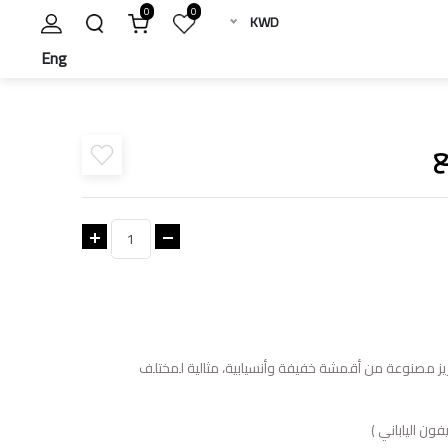
0
0
KWD
Eng
ع
يز مصنوعة من أقمشة خفيفة وأنسيابية، مثالية لمختلف
ون الياباني )